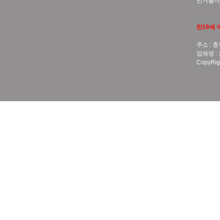
번거롭더
만19세 
주소 : 충
업체명 :
CopyRigh