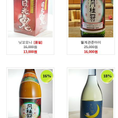
닛꼬오니
월계관준마이
[품절]
16,000원
25,000원
13,000원
16,000원
16%
18%