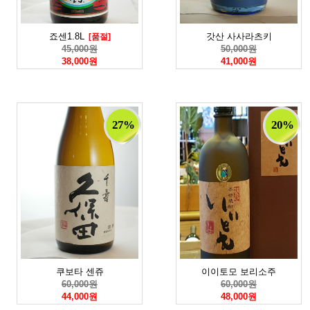
죠센1.8L
갓산 사사라츠키
[품절]
45,000원
50,000원
38,000원
41,000원
27%
20%
쿠보타 센쥬
이이토모 보리소주
60,000원
60,000원
44,000원
48,000원