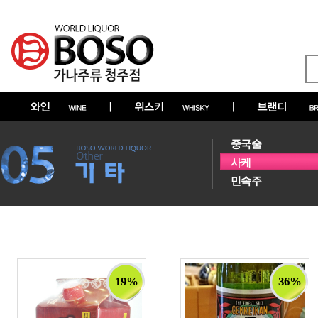
중국술
사케
민속주
19%
36%