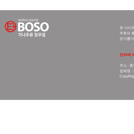
본 사이트
주류의 통
번거롭더
만19세 
주소 : 충
업체명 :
CopyRigh