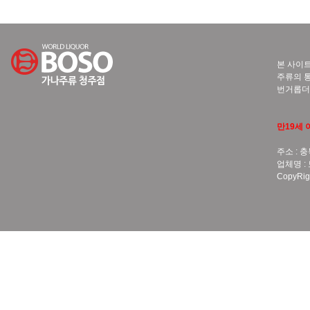
본 사이트
주류의 통
번거롭더
만19세 
주소 : 충
업체명 :
CopyRigh