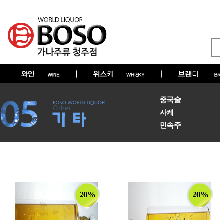
중국술
사케
민속주
20%
20%