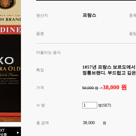
프랑스
원산지
종
품종
용
어울리는 음식
1857년 프랑스 보르도에
특징
정통브랜디. 부드럽고 깊은 
38,000 원
가격
50,000 원
->
수 량
병(SET)
총 금액
원