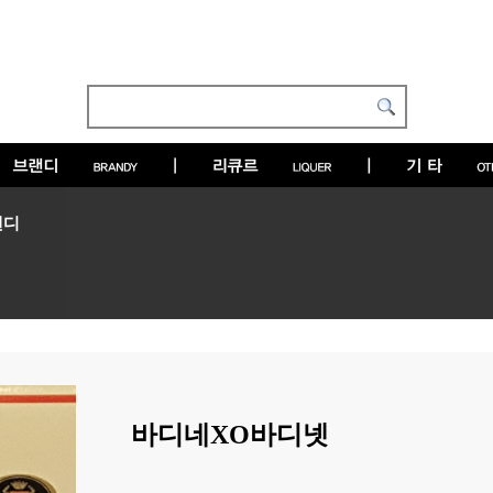
랜디
바디네XO바디넷