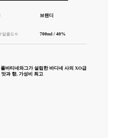
브랜디
류
700ml / 40%
량/알콜도수
서 폴바티네와그가 설립한 바디네 사의 XO급
맛과 향, 가성비 최고